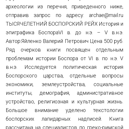
археологии из перечня, приведенного ниже,
отправив запрос по адресу: archae@mail.ru
ТЫСЯЧЕЛЕТНИЙ БОСПОРСКИЙ РЕЙХ История и
эпиграфика БоспораVI в. до н.э. – V в.н.э.
Автор:Яйленко Валерий Петрович Цена 500 руб.
Ряд очерков книги посвящен отдельным
проблемам истории Боспора от VI в. по н.э. V
в.н.э. Исследуется политическая история
Боспорского царства, отдельные вопросы
экономики, землеустройства, социальные
институты, демография, административное
устройство, религиозная и культурная жизнь.
Большое внимание уделено текстологии
боспорских лапидарных надписей. Книга
рассчитана на специалистов по греко-римской