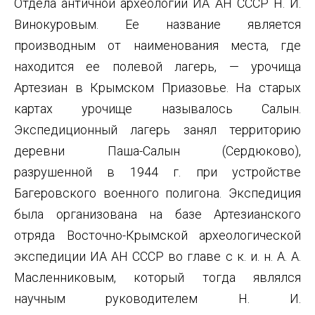
Отдела античной археологии ИА АН СССР Н. И.
Винокуровым. Ее название является
производным от наименования места, где
находится ее полевой лагерь, — урочища
Артезиан в Крымском Приазовье. На старых
картах урочище называлось Салын.
Экспедиционный лагерь занял территорию
деревни Паша-Салын (Сердюково),
разрушенной в 1944 г. при устройстве
Багеровского военного полигона. Экспедиция
была организована на базе Артезианского
отряда Восточно-Крымской археологической
экспедиции ИА АН СССР во главе с к. и. н. А. А.
Масленниковым, который тогда являлся
научным руководителем Н. И.