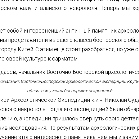
арском валу и аланского некрополя. Теперь мы хо
т собой интереснейший античный памятник археологи
оронены представители высшего класса боспорского о
роду Китей. С этим еще стоит разобраться, но уже с
по своей культуре к сарматам.
начальник Восточно-Боспорской археологической экспедиции. Круп
области изучения боспорских некрополей
ой Археологической Экспедиции к.и.н. Николай Суда
ьского некрополя. Тогда его экспедицией были обн
лению, экспедиции пришлось свернуть свою деятел
чив исследования. По результатам археологических р
чение этого интересного памятника, чем мы и заним