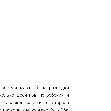
провели масштабные разведки
колько десятков погребений и
е в раскопках античного города
, раскопках на кургане Куль-Оба,