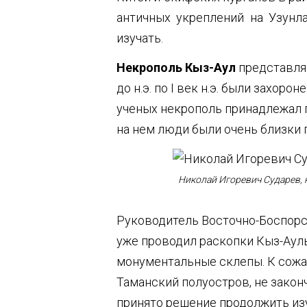
античных укреплений на Узунл
изучать.
Некрополь Кыз-Аул
представляе
до н.э. по I век н.э. были зах
ученых некрополь принадлежал го
на нем люди были очень близки 
Николай Игоревич Сударев, 
Руководитель Восточно-Боспорск
уже проводил раскопки Кыз-Аул
монументальные склепы. К сожа
Таманский полуостров, не закон
принято решение продолжить изу