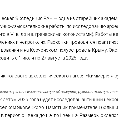
ческая Экспедиция РАН — одна из старейших академ
аучно-изыскательские работы по исследованию архе
о в VI в. до н.э. греческими колонистами). Работы в
ениях и некрополях. Раскопки проводятся практическ
дования и на Керченском полуострове в Крыму. Экс
одить с 1 июля по 27 августа 2026 года.
олевого археологического лагеря «Киммерия», руководитель археоло
к летом 2026 года будет исследован античный некр
оселком Яковенково. Памятник примечателен боль
 период с I века до н.э. по I век н.э. Размеры склеп