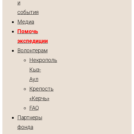
и
события
Медиа
Помочь
экспедиции
Волонтерам
Некрополь
Кыз-
Аул
Крепость
«Керчь»
FAQ
Партнеры
фонда