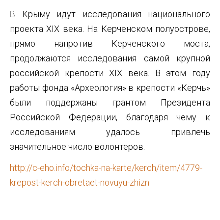
В Крыму идут и с с л е д о в а н и я н а ц и о н а л ь н о г о
п р о е к т а XIX в е к а . На Керченском полуострове,
прямо напротив Керченского моста,
продолжаются исследования самой крупной
российской крепости XIX века. В этом году
работы фонда «Археология» в крепости «Керчь»
были поддержаны грантом Президента
Российской Федерации, благодаря чему к
исследованиям удалось привлечь
значительное число волонтеров.
http://c-eho.info/tochka-na-karte/kerch/item/4779-
krepost-kerch-obretaet-novuyu-zhizn